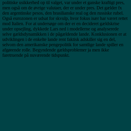
politiske usikkerhed op til valget, var under et ganske kraftigt pres,
men også om de øvrige valutaer, der er under pres. Det gælder fx
den argentinske pesos, den brasilianske real og den russiske rubel.
Også eurozonen er udsat for skvulp, hvor fokus især har været rettet
mod Italien. For at undersøge om der er en decideret gældskrise
under opsejling, dykkede Lars ned i modellerne og analyserede
selve gældsdynamikken i de pågældende lande. Konklusionen er at
udviklingen i de enkelte lande rent faktisk adskiller sig en del,
selvom den amerikanske pengepolitik for samtlige lande spiller en
afgørende rolle. Begyndende gældsproblemer ja men ikke
faretruende på nuværende tidspunkt.