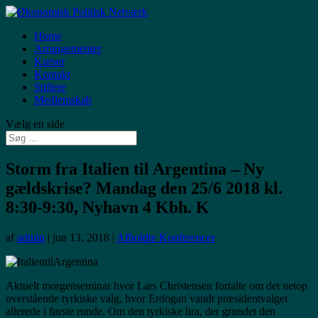
Home
Arrangementer
Kurser
Kontakt
Stiftere
Medlemskab
Vælg en side
Storm fra Italien til Argentina – Ny
gældskrise? Mandag den 25/6 2018 kl.
8:30-9:30, Nyhavn 4 Kbh. K
af
admin
|
jun 13, 2018
|
Afholdte Konferencer
Aktuelt morgenseminar hvor Lars Christensen fortalte om det netop
overstående tyrkiske valg, hvor Erdogan vandt præsidentvalget
allerede i første runde. Om den tyrkiske lira, der grundet den